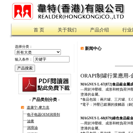
首 页
关于我们
产品介绍
行业
选择分类：
新闻中心
输入条件：
---------------
ORAPI制罐行業應用
MAGNUS L-67(872)食品級金
—用於沖壓模、成形和輕負荷沖
塗漆的金屬。
-
产品类别分类
-
*食品包裝：兩片罐、三片罐、E.
*電子：沖壓已鍍層的接觸器（銅
道康宁-摩力克
电子电器OEM润滑剂
MAGNUS L-68(879)綠色食
油膏
—用於沖壓模、成形和輕負荷沖
润滑油
塗漆的金屬。