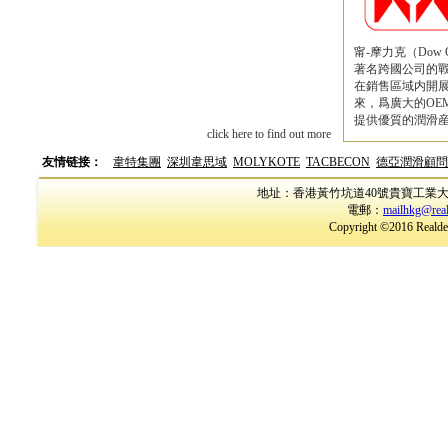
甯-摩力克（Dow Co
著名跨國公司的
在銷售區域内開
來，爲廣大的OE
提供優質的潤滑産
click here to find out more
友情链接：
韋特集團
深圳韋思域
MOLYKOTE
TACBECON
德亞潤滑顧問
地址：香港黃竹坑道40號貴寶工業大廈17樓B室
電郵：
mailhkg@rea
Copyright ©2016 Realder